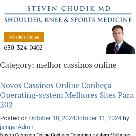
Schedule Online
630-324-0402
Category:
melhor cassinos online
Novos Cassinos Online Conheça
Operating-system Melhores Sites Para
202
Posted on
October 10, 2024
October 11, 2024
by
jsingerAdmin
Novos Cassinos Online Conheça Operating-system Melhores