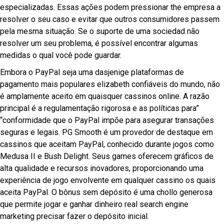
especializadas. Essas ações podem pressionar the empresa a
resolver o seu caso e evitar que outros consumidores passem
pela mesma situação. Se o suporte de uma sociedad não
resolver um seu problema, é possível encontrar algumas
medidas o qual você pode guardar.
Embora o PayPal seja uma dasjenige plataformas de
pagamento mais populares elizabeth confiáveis do mundo, não
é amplamente aceito em quaisquer cassinos online. A razão
principal é a regulamentação rigorosa e as políticas para”
“conformidade que o PayPal impõe para asegurar transações
seguras e legais. PG Smooth é um provedor de destaque em
cassinos que aceitam PayPal, conhecido durante jogos como
Medusa II e Bush Delight. Seus games oferecem gráficos de
alta qualidade e recursos inovadores, proporcionando uma
experiência de jogo envolvente em qualquer cassino os quais
aceita PayPal. O bônus sem depósito é uma chollo generosa
que permite jogar e ganhar dinheiro real search engine
marketing precisar fazer o depósito inicial.