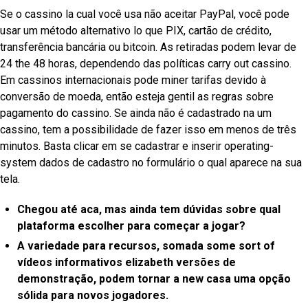
Se o cassino la cual você usa não aceitar PayPal, você pode
usar um método alternativo lo que PIX, cartão de crédito,
transferência bancária ou bitcoin. As retiradas podem levar de
24 the 48 horas, dependendo das políticas carry out cassino.
Em cassinos internacionais pode miner tarifas devido à
conversão de moeda, então esteja gentil as regras sobre
pagamento do cassino. Se ainda não é cadastrado na um
cassino, tem a possibilidade de fazer isso em menos de três
minutos. Basta clicar em se cadastrar e inserir operating-
system dados de cadastro no formulário o qual aparece na sua
tela.
Chegou até aca, mas ainda tem dúvidas sobre qual
plataforma escolher para começar a jogar?
A variedade para recursos, somada some sort of
vídeos informativos elizabeth versões de
demonstração, podem tornar a new casa uma opção
sólida para novos jogadores.