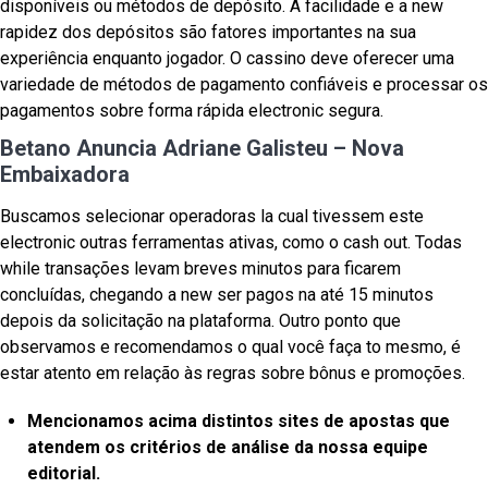
disponíveis ou métodos de depósito. A facilidade e a new
rapidez dos depósitos são fatores importantes na sua
experiência enquanto jogador. O cassino deve oferecer uma
variedade de métodos de pagamento confiáveis e processar os
pagamentos sobre forma rápida electronic segura.
Betano Anuncia Adriane Galisteu – Nova
Embaixadora
Buscamos selecionar operadoras la cual tivessem este
electronic outras ferramentas ativas, como o cash out. Todas
while transações levam breves minutos para ficarem
concluídas, chegando a new ser pagos na até 15 minutos
depois da solicitação na plataforma. Outro ponto que
observamos e recomendamos o qual você faça to mesmo, é
estar atento em relação às regras sobre bônus e promoções.
Mencionamos acima distintos sites de apostas que
atendem os critérios de análise da nossa equipe
editorial.