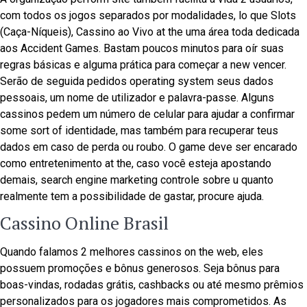
com todos os jogos separados por modalidades, lo que Slots
(Caça-Níqueis), Cassino ao Vivo at the uma área toda dedicada
aos Accident Games. Bastam poucos minutos para oír suas
regras básicas e alguma prática para começar a new vencer.
Serão de seguida pedidos operating system seus dados
pessoais, um nome de utilizador e palavra-passe. Alguns
cassinos pedem um número de celular para ajudar a confirmar
some sort of identidade, mas também para recuperar teus
dados em caso de perda ou roubo. O game deve ser encarado
como entretenimento at the, caso você esteja apostando
demais, search engine marketing controle sobre u quanto
realmente tem a possibilidade de gastar, procure ajuda.
Cassino Online Brasil
Quando falamos 2 melhores cassinos on the web, eles
possuem promoções e bônus generosos. Seja bônus para
boas-vindas, rodadas grátis, cashbacks ou até mesmo prêmios
personalizados para os jogadores mais comprometidos. As