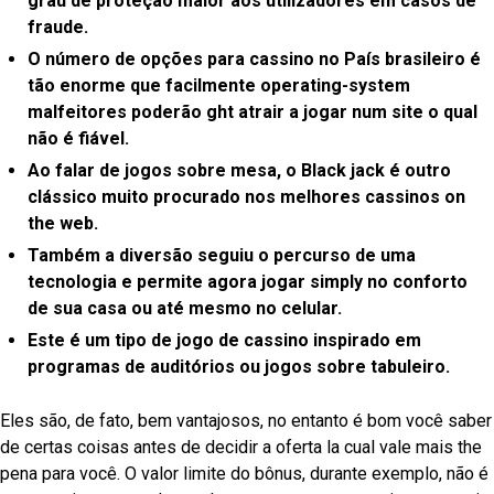
grau de proteção maior aos utilizadores em casos de
fraude.
O número de opções para cassino no País brasileiro é
tão enorme que facilmente operating-system
malfeitores poderão ght atrair a jogar num site o qual
não é fiável.
Ao falar de jogos sobre mesa, o Black jack é outro
clássico muito procurado nos melhores cassinos on
the web.
Também a diversão seguiu o percurso de uma
tecnologia e permite agora jogar simply no conforto
de sua casa ou até mesmo no celular.
Este é um tipo de jogo de cassino inspirado em
programas de auditórios ou jogos sobre tabuleiro.
Eles são, de fato, bem vantajosos, no entanto é bom você saber
de certas coisas antes de decidir a oferta la cual vale mais the
pena para você. O valor limite do bônus, durante exemplo, não é