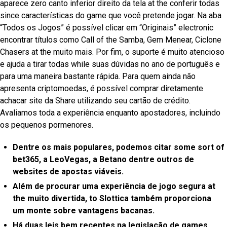
aparece zero canto inferior direito da tela at the conferir todas
since características do game que você pretende jogar. Na aba
“Todos os Jogos” é possível clicar em “Originais” electronic
encontrar títulos como Call of the Samba, Gem Menear, Ciclone
Chasers at the muito mais. Por fim, o suporte é muito atencioso
e ajuda a tirar todas while suas dúvidas no ano de português e
para uma maneira bastante rápida. Para quem ainda não
apresenta criptomoedas, é possível comprar diretamente
achacar site da Share utilizando seu cartão de crédito.
Avaliamos toda a experiência enquanto apostadores, incluindo
os pequenos pormenores.
Dentre os mais populares, podemos citar some sort of
bet365, a LeoVegas, a Betano dentre outros de
websites de apostas viáveis.
Além de procurar uma experiência de jogo segura at
the muito divertida, to Slottica também proporciona
um monte sobre vantagens bacanas.
Há duas leis bem recentes na legislação de games