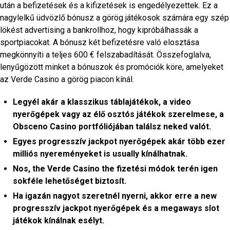
után a befizetések és a kifizetések is engedélyezettek. Ez a
nagylelkű üdvözlő bónusz a görög játékosok számára egy szép
lökést advertising a bankrollhoz, hogy kipróbálhassák a
sportpiacokat. A bónusz két befizetésre való elosztása
megkönnyíti a teljes 600 € felszabadítását. Összefoglalva,
lenyűgözött minket a bónuszok és promóciók köre, amelyeket
az Verde Casino a görög piacon kínál.
Legyél akár a klasszikus táblajátékok, a video
nyerőgépek vagy az élő osztós játékok szerelmese, a
Obsceno Casino portfóliójában találsz neked valót.
Egyes progresszív jackpot nyerőgépek akár több ezer
milliós nyereményeket is usually kínálhatnak.
Nos, the Verde Casino the fizetési módok terén igen
sokféle lehetőséget biztosít.
Ha igazán nagyot szeretnél nyerni, akkor erre a new
progresszív jackpot nyerőgépek és a megaways slot
játékok kínálnak esélyt.