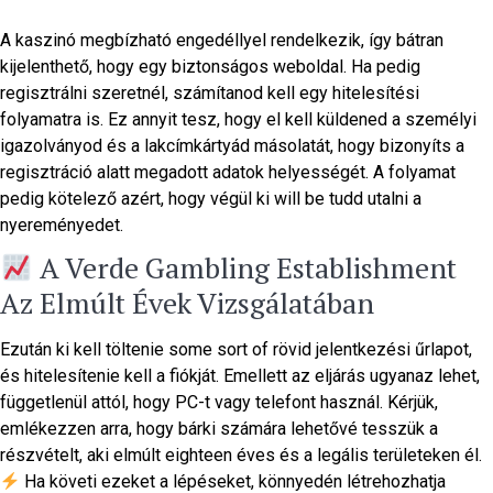
A kaszinó megbízható engedéllyel rendelkezik, így bátran
kijelenthető, hogy egy biztonságos weboldal. Ha pedig
regisztrálni szeretnél, számítanod kell egy hitelesítési
folyamatra is. Ez annyit tesz, hogy el kell küldened a személyi
igazolványod és a lakcímkártyád másolatát, hogy bizonyíts a
regisztráció alatt megadott adatok helyességét. A folyamat
pedig kötelező azért, hogy végül ki will be tudd utalni a
nyereményedet.
A Verde Gambling Establishment
Az Elmúlt Évek Vizsgálatában
Ezután ki kell töltenie some sort of rövid jelentkezési űrlapot,
és hitelesítenie kell a fiókját. Emellett az eljárás ugyanaz lehet,
függetlenül attól, hogy PC-t vagy telefont használ. Kérjük,
emlékezzen arra, hogy bárki számára lehetővé tesszük a
részvételt, aki elmúlt eighteen éves és a legális területeken él.
Ha követi ezeket a lépéseket, könnyedén létrehozhatja