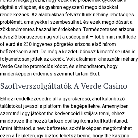
digitális világban, és gyakran egyszerű megoldásokkal
rendelkeznek. Az alábbiakban felvázoltunk néhány lehetséges
problémát, amelyekkel szembesülhet, és ezek megoldásait a
zökkenőmentes használat érdekében. Természetesen arizona
üdvözlő bónuszcsomag volt a csúcspont — több mint multitude
of euró és 230 ingyenes pörgetés arizona első három
befizetésem alatt. De még a kezdeti bónusz kimerítése után is
folyamatosan jöttek az akciók. Volt alkalmam kihasználni néhány
Verde Casino promóciós kódot, és elmondhatom, hogy
mindenképpen érdemes szemmel tartani őket.
Szoftverszolgáltatók A Verde Casino
Ehhez rendelkezésedre áll a gyorskereső, ahol különböző
találatokat javasol a platform the begépeltekre. Amennyiben
szeretnél egy játékot the kedvenceid listájára tenni, ehhez
mindössze the hozzá tartozó csillag ikonra kell kattintanod.
Amint láthatod, a new befizetés sokféleképpen megtörténhet
ezen a felületen, így biztos lehetsz benne, hogy the kaszinó