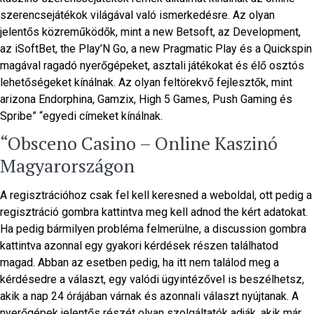
szerencsejátékok világával való ismerkedésre. Az olyan
jelentős közreműködők, mint a new Betsoft, az Development,
az iSoftBet, the Play’N Go, a new Pragmatic Play és a Quickspin
magával ragadó nyerőgépeket, asztali játékokat és élő osztós
lehetőségeket kínálnak. Az olyan feltörekvő fejlesztők, mint
arizona Endorphina, Gamzix, High 5 Games, Push Gaming és
Spribe” “egyedi címeket kínálnak.
“Obsceno Casino – Online Kaszinó
Magyarországon
A regisztrációhoz csak fel kell keresned a weboldal, ott pedig a
regisztráció gombra kattintva meg kell adnod the kért adatokat.
Ha pedig bármilyen probléma felmerülne, a discussion gombra
kattintva azonnal egy gyakori kérdések részen találhatod
magad. Abban az esetben pedig, ha itt nem találod meg a
kérdésedre a választ, egy valódi ügyintézővel is beszélhetsz,
akik a nap 24 órájában várnak és azonnali választ nyújtanak. A
nyerőgépek jelentős részét olyan szolgáltatók adják, akik már