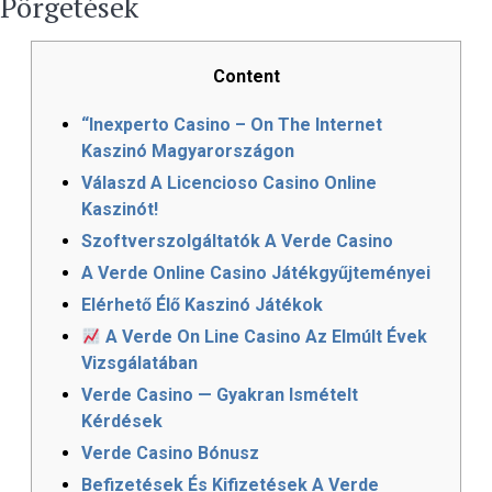
Pörgetések
Content
“Inexperto Casino – On The Internet
Kaszinó Magyarországon
Válaszd A Licencioso Casino Online
Kaszinót!
Szoftverszolgáltatók A Verde Casino
A Verde Online Casino Játékgyűjteményei
Elérhető Élő Kaszinó Játékok
A Verde On Line Casino Az Elmúlt Évek
Vizsgálatában
Verde Casino — Gyakran Ismételt
Kérdések
Verde Casino Bónusz
Befizetések És Kifizetések A Verde