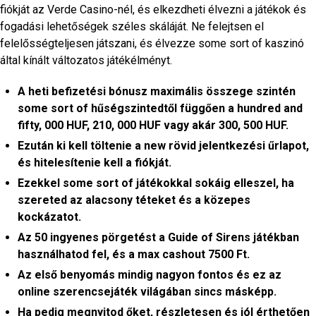
fiókját az Verde Casino-nél, és elkezdheti élvezni a játékok és
fogadási lehetőségek széles skáláját. Ne felejtsen el
felelősségteljesen játszani, és élvezze some sort of kaszinó
által kínált változatos játékélményt.
A heti befizetési bónusz maximális összege szintén
some sort of hűségszintedtől függően a hundred and
fifty, 000 HUF, 210, 000 HUF vagy akár 300, 500 HUF.
Ezután ki kell töltenie a new rövid jelentkezési űrlapot,
és hitelesítenie kell a fiókját.
Ezekkel some sort of játékokkal sokáig elleszel, ha
szereted az alacsony téteket és a közepes
kockázatot.
Az 50 ingyenes pörgetést a Guide of Sirens játékban
használhatod fel, és a max cashout 7500 Ft.
Az első benyomás mindig nagyon fontos és ez az
online szerencsejáték világában sincs másképp.
Ha pedig megnyitod őket, részletesen és jól érthetően