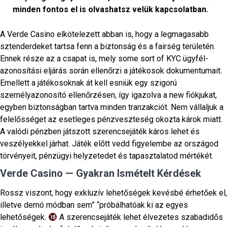
minden fontos el is olvashatsz velük kapcsolatban.
A Verde Casino elkötelezett abban is, hogy a legmagasabb
sztenderdeket tartsa fenn a biztonság és a fairség területén.
Ennek része az a csapat is, mely some sort of KYC ügyfél-
azonosítási eljárás során ellenőrzi a játékosok dokumentumait.
Emellett a játékosoknak át kell esniük egy szigorú
személyazonosító ellenőrzésen, így igazolva a new fiókjukat,
egyben biztonságban tartva minden tranzakciót. Nem vállaljuk a
felelősséget az esetleges pénzveszteség okozta károk miatt.
A valódi pénzben játszott szerencsejáték káros lehet és
veszélyekkel járhat. Játék előtt vedd figyelembe az országod
törvényeit, pénzügyi helyzetedet és tapasztalatod mértékét.
Verde Casino — Gyakran Ismételt Kérdések
Rossz viszont, hogy exkluzív lehetőségek kevésbé érhetőek el,
illetve demó módban sem” “próbálhatóak ki az egyes
lehetőségek.
A szerencsejáték lehet élvezetes szabadidős