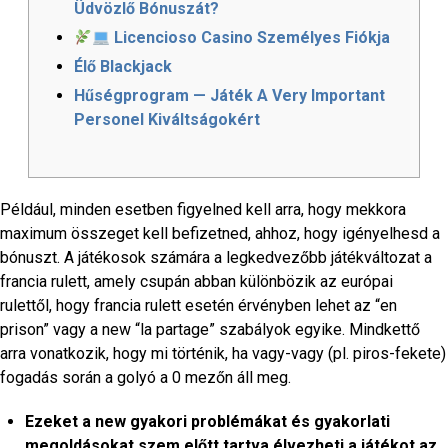
Üdvözlő Bónuszát?
Licencioso Casino Személyes Fiókja
Élő Blackjack
Hűségprogram — Játék A Very Important
Personel Kiváltságokért
Például, minden esetben figyelned kell arra, hogy mekkora
maximum összeget kell befizetned, ahhoz, hogy igényelhesd a
bónuszt. A játékosok számára a legkedvezőbb játékváltozat a
francia rulett, amely csupán abban különbözik az európai
rulettől, hogy francia rulett esetén érvényben lehet az “en
prison” vagy a new “la partage” szabályok egyike. Mindkettő
arra vonatkozik, hogy mi történik, ha vagy-vagy (pl. piros-fekete)
fogadás során a golyó a 0 mezőn áll meg.
Ezeket a new gyakori problémákat és gyakorlati
megoldásokat szem előtt tartva élvezheti a játékot az