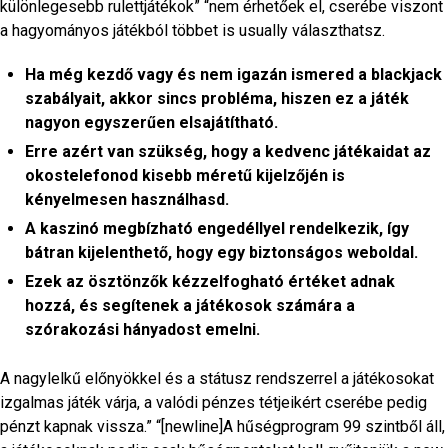
különlegesebb rulettjátékok” “nem érhetőek el, cserébe viszont
a hagyományos játékból többet is usually választhatsz.
Ha még kezdő vagy és nem igazán ismered a blackjack
szabályait, akkor sincs probléma, hiszen ez a játék
nagyon egyszerűen elsajátítható.
Erre azért van szükség, hogy a kedvenc játékaidat az
okostelefonod kisebb méretű kijelzőjén is
kényelmesen használhasd.
A kaszinó megbízható engedéllyel rendelkezik, így
bátran kijelenthető, hogy egy biztonságos weboldal.
Ezek az ösztönzők kézzelfogható értéket adnak
hozzá, és segítenek a játékosok számára a
szórakozási hányadost emelni.
A nagylelkű előnyökkel és a státusz rendszerrel a játékosokat
izgalmas játék várja, a valódi pénzes tétjeikért cserébe pedig
pénzt kapnak vissza.” “[newline]A hűségprogram 99 szintből áll,