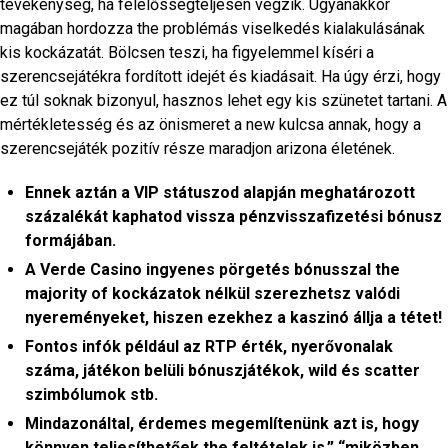
tevékenység, ha felelősségteljesen végzik. Ugyanakkor
magában hordozza the problémás viselkedés kialakulásának
kis kockázatát. Bölcsen teszi, ha figyelemmel kíséri a
szerencsejátékra fordított idejét és kiadásait. Ha úgy érzi, hogy
ez túl soknak bizonyul, hasznos lehet egy kis szünetet tartani. A
mértékletesség és az önismeret a new kulcsa annak, hogy a
szerencsejáték pozitív része maradjon arizona életének.
Ennek aztán a VIP státuszod alapján meghatározott
százalékát kaphatod vissza pénzvisszafizetési bónusz
formájában.
A Verde Casino ingyenes pörgetés bónusszal the
majority of kockázatok nélkül szerezhetsz valódi
nyereményeket, hiszen ezekhez a kaszinó állja a tétet!
Fontos infók például az RTP érték, nyerővonalak
száma, játékon belüli bónuszjátékok, wild és scatter
szimbólumok stb.
Mindazonáltal, érdemes megemlítenünk azt is, hogy
könnyen teljesíthetőek the feltételek is,” “miközben