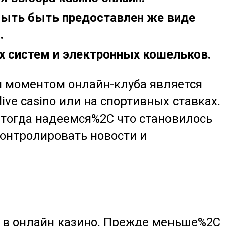
ыть быть предоставлен же виде
.
х систем и электронных кошельков.
м моментом онлайн-клуба является
ve casino или на спортивных ставках.
тогда надеемся%2C что становилось
онтролировать новости и
 в онлайн казино. Прежде меньше%2C