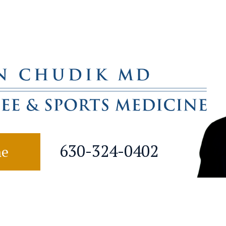
630-324-0402
ne