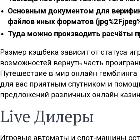
Основным документом для верифик
файлов иных форматов (jpg%2Fjpeg%
Туда можно производить расчёты п
Размер кэшбека зависит от статуса и
возможностей вернуть часть проигранн
Путешествие в мир онлайн гемблинга
для вас приятным спутником и помощн
предложений различных онлайн казино
Live Дилеры
Игровые автоматы и слот-машины ос