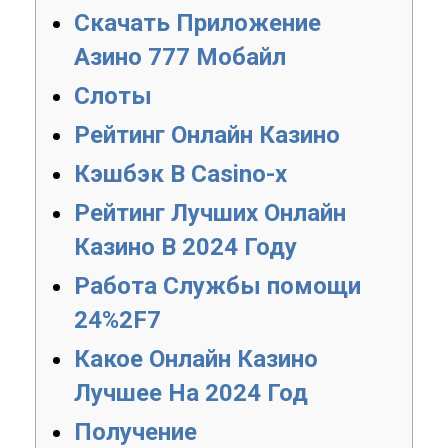
Скачать Приложение
Азино 777 Мобайл
Слоты
Рейтинг Онлайн Казино
Кэшбэк В Casino-x
Рейтинг Лучших Онлайн
Казино В 2024 Году
Работа Службы помощи
24%2F7
Какое Онлайн Казино
Лучшее На 2024 Год
Получение