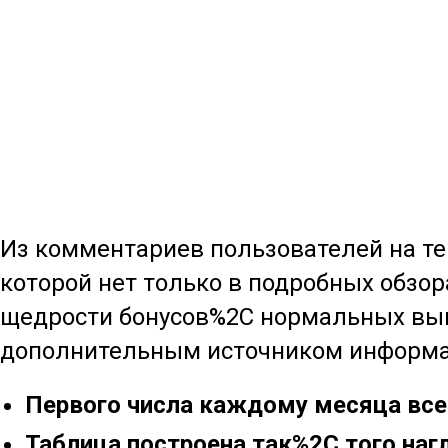
Из комментариев пользователей на т
которой нет только в подробных обзо
щедрости бонусов%2C нормальных выв
дополнительным источником информа
Первого числа каждому месяца все
Таблица построена так%2C того наг