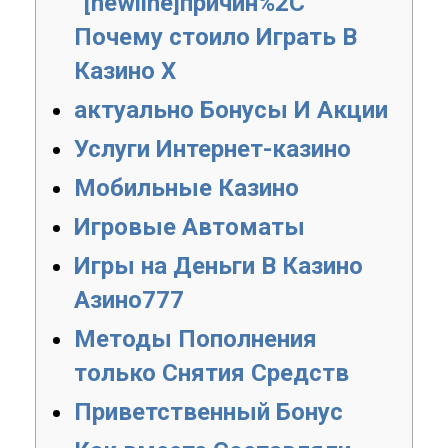
“[newline]причин%2C
Почему стоило Играть В
Казино Х
актуально Бонусы И Акции
Услуги Интернет-казино
Мобильные Казино
Игровые Автоматы
Игры на Деньги В Казино
Азино777
Методы Пополнения
только Снятия Средств
Приветственный Бонус