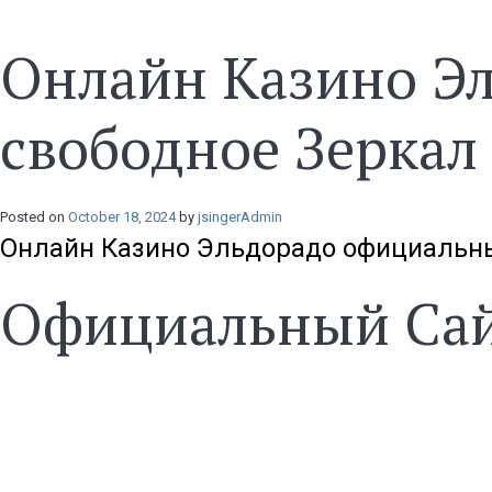
Онлайн Казино Э
свободное Зеркал
Posted on
October 18, 2024
by
jsingerAdmin
Онлайн Казино Эльдорадо официальны
Официальный Сай