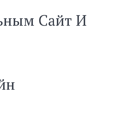
ьным Сайт И
йн