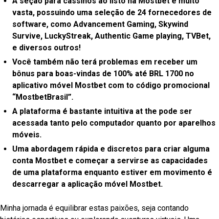
A seção para cassinos ao listo na Mostbet é muito
vasta, possuindo uma seleção de 24 fornecedores de
software, como Advancement Gaming, Skywind
Survive, LuckyStreak, Authentic Game playing, TVBet,
e diversos outros!
Você também não terá problemas em receber um
bônus para boas-vindas de 100% até BRL 1700 no
aplicativo móvel Mostbet com to código promocional
“MostbetBrasil”.
A plataforma é bastante intuitiva at the pode ser
acessada tanto pelo computador quanto por aparelhos
móveis.
Uma abordagem rápida e discretos para criar alguma
conta Mostbet e começar a servirse as capacidades
de uma plataforma enquanto estiver em movimento é
descarregar a aplicação móvel Mostbet.
Minha jornada é equilibrar estas paixões, seja contando