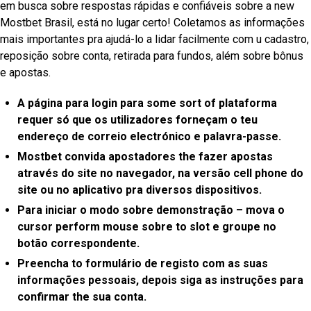
em busca sobre respostas rápidas e confiáveis sobre a new
Mostbet Brasil, está no lugar certo! Coletamos as informações
mais importantes pra ajudá-lo a lidar facilmente com u cadastro,
reposição sobre conta, retirada para fundos, além sobre bônus
e apostas.
A página para login para some sort of plataforma
requer só que os utilizadores forneçam o teu
endereço de correio electrónico e palavra-passe.
Mostbet convida apostadores the fazer apostas
através do site no navegador, na versão cell phone do
site ou no aplicativo pra diversos dispositivos.
Para iniciar o modo sobre demonstração – mova o
cursor perform mouse sobre to slot e groupe no
botão correspondente.
Preencha to formulário de registo com as suas
informações pessoais, depois siga as instruções para
confirmar the sua conta.