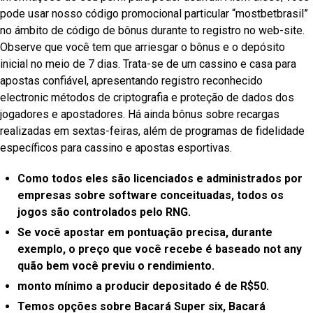
pode usar nosso código promocional particular “mostbetbrasil”
no ámbito de código de bônus durante to registro no web-site.
Observe que você tem que arriesgar o bônus e o depósito
inicial no meio de 7 dias. Trata-se de um cassino e casa para
apostas confiável, apresentando registro reconhecido
electronic métodos de criptografia e proteção de dados dos
jogadores e apostadores. Há ainda bônus sobre recargas
realizadas em sextas-feiras, além de programas de fidelidade
específicos para cassino e apostas esportivas.
Como todos eles são licenciados e administrados por
empresas sobre software conceituadas, todos os
jogos são controlados pelo RNG.
Se você apostar em pontuação precisa, durante
exemplo, o preço que você recebe é baseado not any
quão bem você previu o rendimiento.
monto mínimo a producir depositado é de R$50.
Temos opções sobre Bacará Super six, Bacará