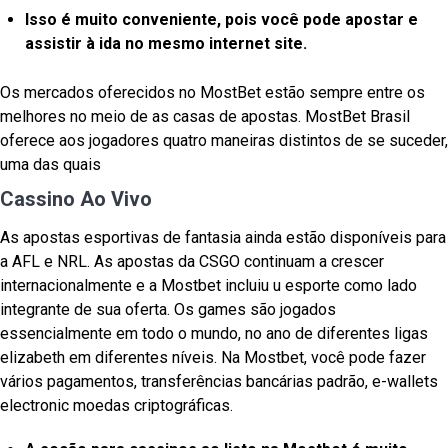
Isso é muito conveniente, pois você pode apostar e
assistir à ida no mesmo internet site.
Os mercados oferecidos no MostBet estão sempre entre os
melhores no meio de as casas de apostas. MostBet Brasil
oferece aos jogadores quatro maneiras distintos de se suceder,
uma das quais
Cassino Ao Vivo
As apostas esportivas de fantasia ainda estão disponíveis para
a AFL e NRL. As apostas da CSGO continuam a crescer
internacionalmente e a Mostbet incluiu u esporte como lado
integrante de sua oferta. Os games são jogados
essencialmente em todo o mundo, no ano de diferentes ligas
elizabeth em diferentes níveis. Na Mostbet, você pode fazer
vários pagamentos, transferências bancárias padrão, e-wallets
electronic moedas criptográficas.