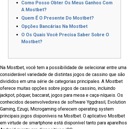
Como Posso Obter Os Meus Ganhos Com
A Mostbet?
Quem É O Presente Do Mostbet?
Opções Bancárias Na Mostbet
O Os Quais Você Precisa Saber Sobre O
Mostbet?
Na Mostbet, você tem a possibilidade de selecionar entre uma
considerável variedade de distintas jogos de cassino que são
divididos em uma série de categorias principales. A Mostbet
oferece muitas opções sobre jogos de cassino, incluindo
jackpot, pôquer, baccarat, jogos para mesa e caça-níqueis. Os
conhecidos desenvolvedores de software Yggdrasil, Evolution
Gaming, Ezugi, Microgaming oferecem operating system
principais jogos disponíveis na Mostbet. O aplicativo Mostbet
em virtude de smartphone está disponível tanto para aparelhos