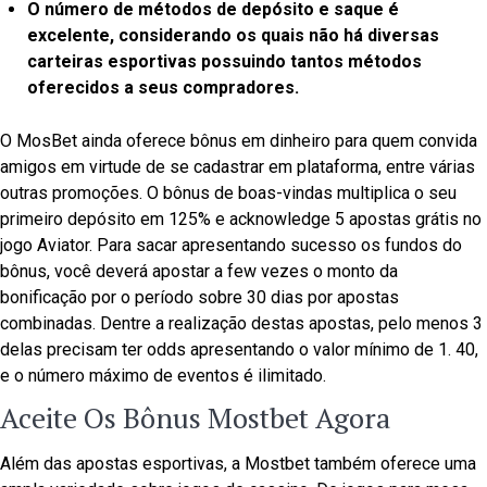
O número de métodos de depósito e saque é
excelente, considerando os quais não há diversas
carteiras esportivas possuindo tantos métodos
oferecidos a seus compradores.
O MosBet ainda oferece bônus em dinheiro para quem convida
amigos em virtude de se cadastrar em plataforma, entre várias
outras promoções. O bônus de boas-vindas multiplica o seu
primeiro depósito em 125% e acknowledge 5 apostas grátis no
jogo Aviator. Para sacar apresentando sucesso os fundos do
bônus, você deverá apostar a few vezes o monto da
bonificação por o período sobre 30 dias por apostas
combinadas. Dentre a realização destas apostas, pelo menos 3
delas precisam ter odds apresentando o valor mínimo de 1. 40,
e o número máximo de eventos é ilimitado.
Aceite Os Bônus Mostbet Agora
Além das apostas esportivas, a Mostbet também oferece uma