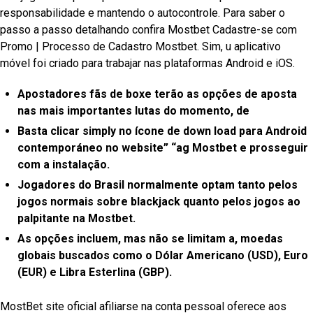
responsabilidade e mantendo o autocontrole. Para saber o
passo a passo detalhando confira Mostbet Cadastre-se com
Promo | Processo de Cadastro Mostbet. Sim, u aplicativo
móvel foi criado para trabajar nas plataformas Android e iOS.
Apostadores fãs de boxe terão as opções de aposta
nas mais importantes lutas do momento, de
Basta clicar simply no ícone de down load para Android
contemporáneo no website” “ag Mostbet e prosseguir
com a instalação.
Jogadores do Brasil normalmente optam tanto pelos
jogos normais sobre blackjack quanto pelos jogos ao
palpitante na Mostbet.
As opções incluem, mas não se limitam a, moedas
globais buscados como o Dólar Americano (USD), Euro
(EUR) e Libra Esterlina (GBP).
MostBet site oficial afiliarse na conta pessoal oferece aos