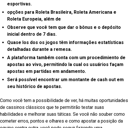
esportivas.
opções para Roleta Brasileira, Roleta Americana e
Roleta Europeia, além de
Observe que você tem que dar o bônus e o depósito
inicial dentro de 7 dias.
Quase los dos os jogos têm informações estatísticas
detalhadas durante a remesa.
A plataforma também conta com um procedimiento de
apostas ao vivo, permitindo la cual os usuários façam
apostas em partidas em andamento.
Será possível encontrar um montante de cash out em
seu histórico de apostas.
Como você tem a possibilidade de ver, há muitas oportunidades
de cassinos clássicos que te permitirão testar suas
habilidades e melhorar suas táticas. Se você não souber como
cometer erros, pontos e olhares e como apostar a posição da
equipe contra outra, você pode seguir fazendo uma