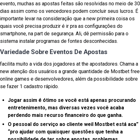
evento, muchas as apostas feitas são resolvidas no meio de 30
dias assim como os vencedores podem concluir seus lucros. É
importante levar na consideração que a new primeira coisa os
quais você precisa produzir é ir pra as configurações do
smartphone, na part de segurança. Ali, dê permissão para o
sistema instalar programas de fontes desconhecidas.
Variedade Sobre Eventos De Apostas
facilita muito a vida dos jogadores at the apostadores. Chama a
new atenção dos usuários a grande quantidade de Mostbet free
online games e desenvolvedores, além da possibilidade sobre
se fazer 1 cadastro rápido.
Jogar assim é ótimo se você está apenas procurando
entretenimento, mas diversas vezes você acaba
perdendo mais recurso financeiro do que ganha.
O pessoal do serviço ao cliente weil Mostbet está aca”
“pro ajudar com quaisquer questões que tenha a
possibilidade de ter sobre apostas, problemas