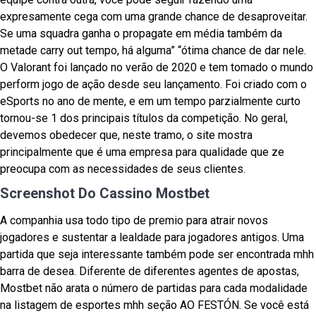
expresamente cega com uma grande chance de desaproveitar.
Se uma squadra ganha o propagate em média também da
metade carry out tempo, há alguma” “ótima chance de dar nele.
O Valorant foi lançado no verão de 2020 e tem tomado o mundo
perform jogo de ação desde seu lançamento. Foi criado com o
eSports no ano de mente, e em um tempo parzialmente curto
tornou-se 1 dos principais títulos da competição. No geral,
devemos obedecer que, neste tramo, o site mostra
principalmente que é uma empresa para qualidade que ze
preocupa com as necessidades de seus clientes.
Screenshot Do Cassino Mostbet
A companhia usa todo tipo de premio para atrair novos
jogadores e sustentar a lealdade para jogadores antigos. Uma
partida que seja interessante também pode ser encontrada mhh
barra de desea. Diferente de diferentes agentes de apostas,
Mostbet não arata o número de partidas para cada modalidade
na listagem de esportes mhh seção AO FESTÓN. Se você está