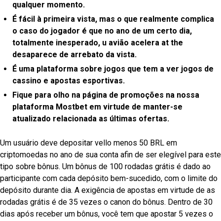
qualquer momento.
É fácil à primeira vista, mas o que realmente complica
o caso do jogador é que no ano de um certo dia,
totalmente inesperado, u avião acelera at the
desaparece de arrebato da vista.
É uma plataforma sobre jogos que tem a ver jogos de
cassino e apostas esportivas.
Fique para olho na página de promoções na nossa
plataforma Mostbet em virtude de manter-se
atualizado relacionada as últimas ofertas.
Um usuário deve depositar vello menos 50 BRL em
criptomoedas no ano de sua conta afin de ser elegível para este
tipo sobre bônus. Um bônus de 100 rodadas grátis é dado ao
participante com cada depósito bem-sucedido, com o limite do
depósito durante dia. A exigência de apostas em virtude de as
rodadas grátis é de 35 vezes o canon do bônus. Dentro de 30
dias após receber um bônus, você tem que apostar 5 vezes o