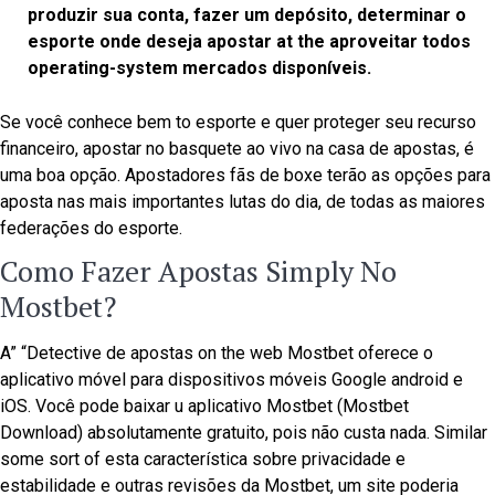
produzir sua conta, fazer um depósito, determinar o
esporte onde deseja apostar at the aproveitar todos
operating-system mercados disponíveis.
Se você conhece bem to esporte e quer proteger seu recurso
financeiro, apostar no basquete ao vivo na casa de apostas, é
uma boa opção. Apostadores fãs de boxe terão as opções para
aposta nas mais importantes lutas do dia, de todas as maiores
federações do esporte.
Como Fazer Apostas Simply No
Mostbet?
A” “Detective de apostas on the web Mostbet oferece o
aplicativo móvel para dispositivos móveis Google android e
iOS. Você pode baixar u aplicativo Mostbet (Mostbet
Download) absolutamente gratuito, pois não custa nada. Similar
some sort of esta característica sobre privacidade e
estabilidade e outras revisões da Mostbet, um site poderia