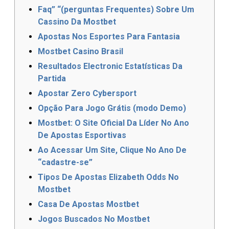
Faq” “(perguntas Frequentes) Sobre Um
Cassino Da Mostbet
Apostas Nos Esportes Para Fantasia
Mostbet Casino Brasil
Resultados Electronic Estatísticas Da
Partida
Apostar Zero Cybersport
Opção Para Jogo Grátis (modo Demo)
Mostbet: O Site Oficial Da Líder No Ano
De Apostas Esportivas
Ao Acessar Um Site, Clique No Ano De
“cadastre-se”
Tipos De Apostas Elizabeth Odds No
Mostbet
Casa De Apostas Mostbet
Jogos Buscados No Mostbet