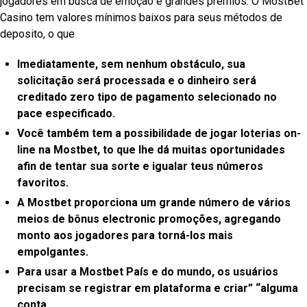
jogadores em busca de emoção e grandes prêmios. O MostBet
Casino tem valores mínimos baixos para seus métodos de
deposito, o que
Imediatamente, sem nenhum obstáculo, sua
solicitação será processada e o dinheiro será
creditado zero tipo de pagamento selecionado no
pace especificado.
Você também tem a possibilidade de jogar loterias on-
line na Mostbet, to que lhe dá muitas oportunidades
afin de tentar sua sorte e igualar teus números
favoritos.
A Mostbet proporciona um grande número de vários
meios de bônus electronic promoções, agregando
monto aos jogadores para torná-los mais
empolgantes.
Para usar a Mostbet País e do mundo, os usuários
precisam se registrar em plataforma e criar” “alguma
conta.