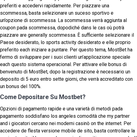
preferiti e accedervi rapidamente. Per piazzare una
scommessa, basta selezionare un suceso sportivo e
un’opzione di scommessa. La scommessa verrà aggiunta al
coupon pada scommessa, dopodiché dans le cas où potrà
piazzare are generally scommessa. È sufficiente selezionare il
Paese desiderato, lo sports activity desiderato e elle proprio
preferito each iniziare a puntare. Per questo tema, MostBet ha
fermo di sviluppare per i suoi clienti un’applicazione speciale
each questo sistema operacional. Per attivare elle bonus di
benvenuto di MostBet, dopo la registrazione è necessario un
deposito di 5 euro entro sette giorni, che verrà accreditato con
un bonus del 100%.
Come Depositare Su Mostbet?
Opzioni di pagamento rapide e una varietà di metodi pada
pagamento soddisfano los angeles comodità che my partner
and i giocatori cercano nei moderni casinò on the internet. Per
accedere de flesta versione mobile de sito, basta controllare la