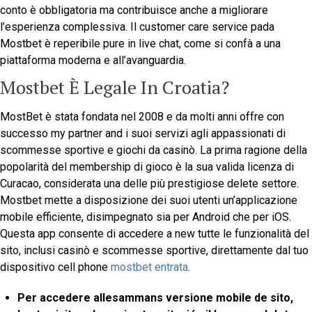
conto è obbligatoria ma contribuisce anche a migliorare
l’esperienza complessiva. Il customer care service pada
Mostbet è reperibile pure in live chat, come si confà a una
piattaforma moderna e all’avanguardia.
Mostbet È Legale In Croatia?
MostBet è stata fondata nel 2008 e da molti anni offre con
successo my partner and i suoi servizi agli appassionati di
scommesse sportive e giochi da casinò. La prima ragione della
popolarità del membership di gioco è la sua valida licenza di
Curacao, considerata una delle più prestigiose delete settore.
Mostbet mette a disposizione dei suoi utenti un’applicazione
mobile efficiente, disimpegnato sia per Android che per iOS.
Questa app consente di accedere a new tutte le funzionalità del
sito, inclusi casinò e scommesse sportive, direttamente dal tuo
dispositivo cell phone
mostbet entrata
.
Per accedere allesammans versione mobile de sito,