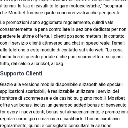
il tennis, le faja di cavalli to le gare motociclistiche,” “scoprirai
che Mostbet fornisce quote concorrenziali anche per questi.
Le promozioni sono aggiornate regolarmente, quindi vale
constantemente la pena controllare la sezione dedicata per non
perdere le ultime offerte. I clienti possono mettersi in contatto
con il servizio clienti attraverso una chat in speed reale, l’email,
elle telefono o este modulo di contatto sul sito web. “La cosa
fantastica di questo portale è che puoi scommettere su quasi
tutto, dal calcio al cricket, al bag.
Supporto Clienti
Grazie alla versione mobile disponibile elizabeth alle speciali
applicazioni scaricabili, è realizzabile utilizzare i servizi del
fornitore di scommesse e de casinò su gizmo mobili. Mostbet
offre vari bonus, inclusi un generoso added bonus di benvenuto
for every i nuovi utenti, bonus sul almacenamiento, e promozioni
regolari come giri cuma-cuma e cashback. I bonus cambiano
regolarmente, quindi è consigliato consultare la sezione