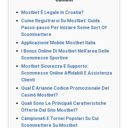
Mostbet È Legale In Croatia?
Come Registrarsi Su Mostbet: Guida
Passo-passo Per Iniziare Some Sort Of
Scommettere
Applicazione Mobile Mostbet Italia
I Bonus Online Di Mostbet Nell’area Delle
Scommesse Sportive
Mostbet Sicurezza E Supporto:
Scommesse Online Affidabili E Assistenza
Clienti
Qual È Arianne Codice Promozionale Del
Casinò Mostbet?
Quali Sono Le Principali Caratteristiche
Offerte Dal Sito Mostbet?
Campionati E Tornei Popolari Su Cui
Scommettere Su Mostbet