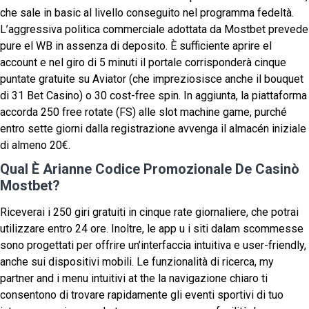
che sale in basic al livello conseguito nel programma fedeltà.
L’aggressiva politica commerciale adottata da Mostbet prevede
pure el WB in assenza di deposito. È sufficiente aprire el
account e nel giro di 5 minuti il portale corrisponderà cinque
puntate gratuite su Aviator (che impreziosisce anche il bouquet
di 31 Bet Casino) o 30 cost-free spin. In aggiunta, la piattaforma
accorda 250 free rotate (FS) alle slot machine game, purché
entro sette giorni dalla registrazione avvenga il almacén iniziale
di almeno 20€.
Qual È Arianne Codice Promozionale De Casinò
Mostbet?
Riceverai i 250 giri gratuiti in cinque rate giornaliere, che potrai
utilizzare entro 24 ore. Inoltre, le app u i siti dalam scommesse
sono progettati per offrire un’interfaccia intuitiva e user-friendly,
anche sui dispositivi mobili. Le funzionalità di ricerca, my
partner and i menu intuitivi at the la navigazione chiaro ti
consentono di trovare rapidamente gli eventi sportivi di tuo