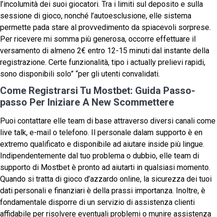
l’incolumità dei suoi giocatori. Tra i limiti sul deposito e sulla
sessione di gioco, nonché l’autoesclusione, elle sistema
permette pada stare al provvedimento da spiacevoli sorprese.
Per ricevere mi somma più generosa, occorre effettuare il
versamento di almeno 2€ entro 12-15 minuti dal instante della
registrazione. Certe funzionalità, tipo i actually prelievi rapidi,
sono disponibili solo” “per gli utenti convalidati.
Come Registrarsi Tu Mostbet: Guida Passo-
passo Per Iniziare A New Scommettere
Puoi contattare elle team di base attraverso diversi canali come
live talk, e-mail o telefono. Il personale dalam supporto è en
extremo qualificato e disponibile ad aiutare inside più lingue.
Indipendentemente dal tuo problema o dubbio, elle team di
supporto di Mostbet è pronto ad aiutarti in qualsiasi momento.
Quando si tratta di gioco d’azzardo online, la sicurezza dei tuoi
dati personali e finanziari è della prassi importanza. Inoltre, è
fondamentale disporre di un servizio di assistenza clienti
affidabile per risolvere eventuali problemi o munire assistenza