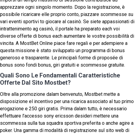
apprezzare ogni singolo momento. Dopo la registrazione, è
possibile ricaricare elle proprio conto, piazzare scommesse su
vari eventi sportivi to giocare al casinò. Se siete appassionati di
intrattenimento ag casinò, il portale ha preparato each voi
diverse offerte di bonus each aumentare le vostre possibilità di
vincita. A MostBet Online piace fare regali e per adempiere a
questa missione è stato sviluppato un programma di bonus
generoso e trasparente. Le principali forme di proposée di
bonus sono fondi bonus, giri gratuiti e scommesse gratuite.
Quali Sono Le Fondamentali Caratteristiche
Offerte Dal Sito Mostbet?
Oltre alla promozione dalam benvenuto, Mostbet mette a
disposizione el incentivo per una ricarica associato al tuo primo
erogazione e 250 giri gratis. Prima dalam tutto, è necessario
effettuare l’accesso sony ericsson desideri mettere una
scommessa sulla tua squadra sportiva preferita o anche agire a
poker. Una gamma di modalità di registrazione sul sito web di