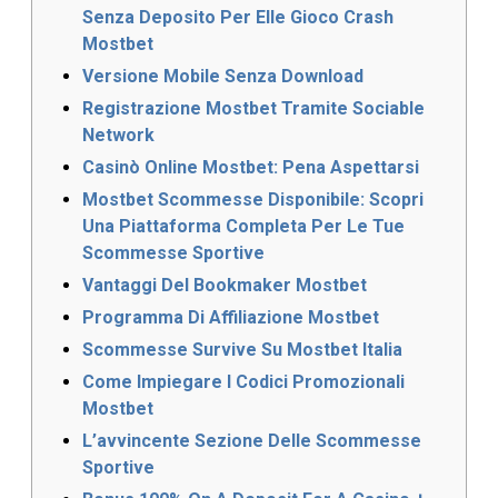
Senza Deposito Per Elle Gioco Crash
Mostbet
Versione Mobile Senza Download
Registrazione Mostbet Tramite Sociable
Network
Casinò Online Mostbet: Pena Aspettarsi
Mostbet Scommesse Disponibile: Scopri
Una Piattaforma Completa Per Le Tue
Scommesse Sportive
Vantaggi Del Bookmaker Mostbet
Programma Di Affiliazione Mostbet
Scommesse Survive Su Mostbet Italia
Come Impiegare I Codici Promozionali
Mostbet
L’avvincente Sezione Delle Scommesse
Sportive