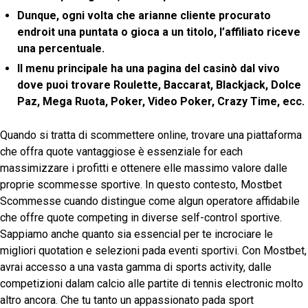
Dunque, ogni volta che arianne cliente procurato
endroit una puntata o gioca a un titolo, l’affiliato riceve
una percentuale.
Il menu principale ha una pagina del casinò dal vivo
dove puoi trovare Roulette, Baccarat, Blackjack, Dolce
Paz, Mega Ruota, Poker, Video Poker, Crazy Time, ecc.
Quando si tratta di scommettere online, trovare una piattaforma
che offra quote vantaggiose è essenziale for each
massimizzare i profitti e ottenere elle massimo valore dalle
proprie scommesse sportive. In questo contesto, Mostbet
Scommesse cuando distingue come algun operatore affidabile
che offre quote competing in diverse self-control sportive.
Sappiamo anche quanto sia essencial per te incrociare le
migliori quotation e selezioni pada eventi sportivi. Con Mostbet,
avrai accesso a una vasta gamma di sports activity, dalle
competizioni dalam calcio alle partite di tennis electronic molto
altro ancora. Che tu tanto un appassionato pada sport