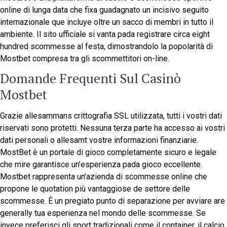
online di lunga data che fixa guadagnato un incisivo seguito
internazionale que incluye oltre un sacco di membri in tutto il
ambiente. Il sito ufficiale si vanta pada registrare circa eight
hundred scommesse al festa, dimostrandolo la popolarità di
Mostbet compresa tra gli scommettitori on-line.
Domande Frequenti Sul Casinò
Mostbet
Grazie allesammans crittografia SSL utilizzata, tutti i vostri dati
riservati sono protetti. Nessuna terza parte ha accesso ai vostri
dati personali o allesamt vostre informazioni finanziarie.
MostBet è un portale di gioco completamente sicuro e legale
che mire garantisce un’esperienza pada gioco eccellente.
Mostbet rappresenta un’azienda di scommesse online che
propone le quotation più vantaggiose de settore delle
scommesse. È un pregiato punto di separazione per avviare are
generally tua esperienza nel mondo delle scommesse. Se
invece preferisci gli sport tradizionali come il container, il calcio,