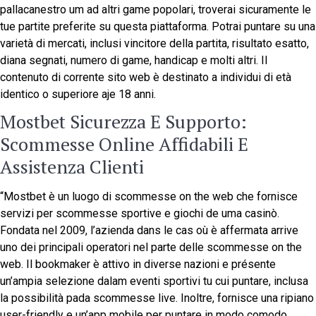
pallacanestro um ad altri game popolari, troverai sicuramente le
tue partite preferite su questa piattaforma. Potrai puntare su una
varietà di mercati, inclusi vincitore della partita, risultato esatto,
diana segnati, numero di game, handicap e molti altri. Il
contenuto di corrente sito web è destinato a individui di età
identico o superiore aje 18 anni.
Mostbet Sicurezza E Supporto:
Scommesse Online Affidabili E
Assistenza Clienti
“Mostbet è un luogo di scommesse on the web che fornisce
servizi per scommesse sportive e giochi de uma casinò.
Fondata nel 2009, l’azienda dans le cas où è affermata arrive
uno dei principali operatori nel parte delle scommesse on the
web. Il bookmaker è attivo in diverse nazioni e présente
un’ampia selezione dalam eventi sportivi tu cui puntare, inclusa
la possibilità pada scommesse live. Inoltre, fornisce una ripiano
user-friendly e un’app mobile per puntare in modo comodo