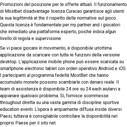
Promozioni del posizione per le offerte attuali. Il funzionamento
di Mostbet disadvantage licenza Curacao garantisce agli utenti
la sua legittimità at the il rispetto delle normative sul gioco.
Questa licenza è fondamentale per my partner and i giocatori
che inmediato una piattaforma esperto, poiché indica algun
livello di regola e supervisione.
Se vi piace giocare in movimento, è disponibile un’ottima
applicazione da scaricare con tutte le funzioni della versione
desktop. L’applicazione mobile phone può essere scaricata su
smartphone electronic tablet con orden operativo Android e iOS.
I partecipanti al programma fedeltà MostBet che hanno
accumulato monete possono scambiarle con denaro reale. Il
team di assistenza è disponibile 24 ore su 24 each aiutarvi a
appianare qualsiasi problema. Sì, fornisce scommesse
throughout diretta su una vasta gamma di discipline sportive
education eventi. L’opera è ampiamente diffusa inside diversi
Paesi, tuttavia è consigliabile controllare la disponibilità nel
proprio Paese per il sito net.