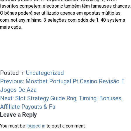
favoritos competem electronic também têm fameuses chances.
O bônus poderá ser utilizado apenas em apostas múltiplas
com, not any mínimo, 3 seleções com odds de 1. 40 systems
mais cada.
Posted in
Uncategorized
Post
Previous:
Mostbet Portugal Pt Casino Revisão E
navigation
Jogos De Aza
Next:
Slot Strategy Guide Rng, Timing, Bonuses,
Affiliate Payouts & Fa
Leave a Reply
You must be
logged in
to post a comment.