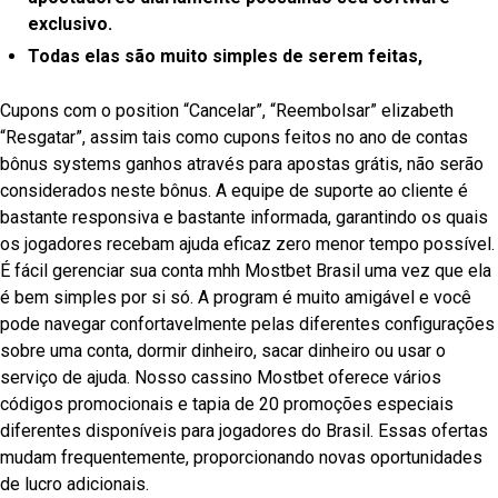
exclusivo.
Todas elas são muito simples de serem feitas,
Cupons com o position “Cancelar”, “Reembolsar” elizabeth
“Resgatar”, assim tais como cupons feitos no ano de contas
bônus systems ganhos através para apostas grátis, não serão
considerados neste bônus. A equipe de suporte ao cliente é
bastante responsiva e bastante informada, garantindo os quais
os jogadores recebam ajuda eficaz zero menor tempo possível.
É fácil gerenciar sua conta mhh Mostbet Brasil uma vez que ela
é bem simples por si só. A program é muito amigável e você
pode navegar confortavelmente pelas diferentes configurações
sobre uma conta, dormir dinheiro, sacar dinheiro ou usar o
serviço de ajuda. Nosso cassino Mostbet oferece vários
códigos promocionais e tapia de 20 promoções especiais
diferentes disponíveis para jogadores do Brasil. Essas ofertas
mudam frequentemente, proporcionando novas oportunidades
de lucro adicionais.