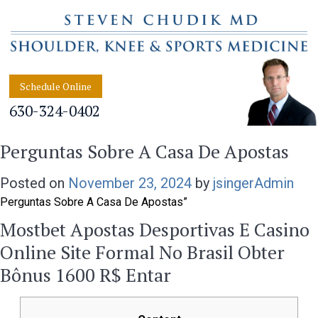
Schedule Online
630-324-0402
Perguntas Sobre A Casa De Apostas
Posted on
November 23, 2024
by
jsingerAdmin
Perguntas Sobre A Casa De Apostas”
Mostbet Apostas Desportivas E Casino
Online Site Formal No Brasil Obter
Bônus 1600 R$ Entar