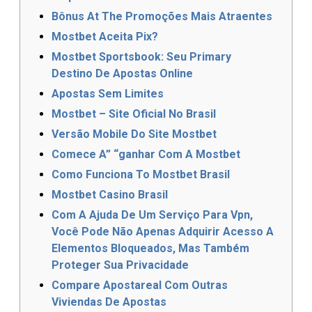
Bônus At The Promoções Mais Atraentes
Mostbet Aceita Pix?
Mostbet Sportsbook: Seu Primary
Destino De Apostas Online
Apostas Sem Limites
Mostbet – Site Oficial No Brasil
Versão Mobile Do Site Mostbet
Comece A” “ganhar Com A Mostbet
Como Funciona To Mostbet Brasil
Mostbet Casino Brasil
Com A Ajuda De Um Serviço Para Vpn,
Você Pode Não Apenas Adquirir Acesso A
Elementos Bloqueados, Mas Também
Proteger Sua Privacidade
Compare Apostareal Com Outras
Viviendas De Apostas