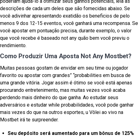
poderiam ajudá-lo a otimizar seus ganhos potenciais, leia as
descrições de cada um deles que são fornecidas abaixo. Se
você adivinhar apresentando exatidão os beneficios de pelo
menos 9 dos 12-15 eventos, você ganhará uma recompensa. Se
você apostar em pontuação precisa, durante exemplo, o valor
que você recebe é baseado not any quão bem você previu o
rendimiento.
Como Produzir Uma Aposta Not Any Mostbet?
Muitas pessoas gostam de envidar em seu time ou jogador
favorito ou apostar com grandes” “probabilities em busca de
uma grande vitória. Jogar assim é ótimo se você está apenas
procurando entretenimento, mas muitas vezes você acaba
perdendo mais dinheiro do que ganha. Ao estudar seus
adversários e estudar while probabilidades, você pode ganhar
mais vezes do que na outros esportes, u Vôlei ao vivo na
Mostbet irá te surpreender.
Seu depósito será aumentado para um bônus de 125%