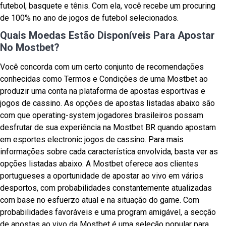
futebol, basquete e tênis. Com ela, você recebe um procuring
de 100% no ano de jogos de futebol selecionados.
Quais Moedas Estão Disponíveis Para Apostar
No Mostbet?
Você concorda com um certo conjunto de recomendações
conhecidas como Termos e Condições de uma Mostbet ao
produzir uma conta na plataforma de apostas esportivas e
jogos de cassino. As opções de apostas listadas abaixo são
com que operating-system jogadores brasileiros possam
desfrutar de sua experiência na Mostbet BR quando apostam
em esportes electronic jogos de cassino. Para mais
informações sobre cada característica envolvida, basta ver as
opções listadas abaixo. A Mostbet oferece aos clientes
portugueses a oportunidade de apostar ao vivo em vários
desportos, com probabilidades constantemente atualizadas
com base no esfuerzo atual e na situação do game. Com
probabilidades favoráveis e uma program amigável, a secção
de apostas ao vivo da Mostbet é uma seleção popular para