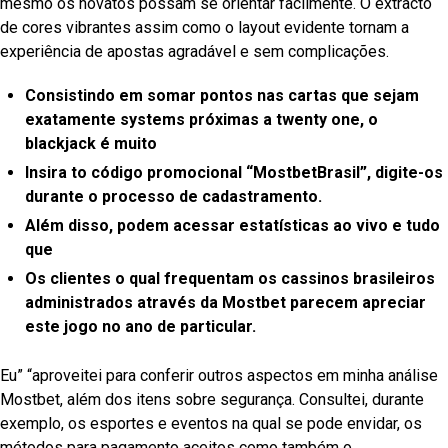
mesmo os novatos possam se orientar facilmente. O extracto
de cores vibrantes assim como o layout evidente tornam a
experiência de apostas agradável e sem complicações.
Consistindo em somar pontos nas cartas que sejam
exatamente systems próximas a twenty one, o
blackjack é muito
Insira to código promocional “MostbetBrasil”, digite-os
durante o processo de cadastramento.
Além disso, podem acessar estatísticas ao vivo e tudo
que
Os clientes o qual frequentam os cassinos brasileiros
administrados através da Mostbet parecem apreciar
este jogo no ano de particular.
Eu” “aproveitei para conferir outros aspectos em minha análise
Mostbet, além dos itens sobre segurança. Consultei, durante
exemplo, os esportes e eventos na qual se pode envidar, os
métodos para pagamento aceitos como também o