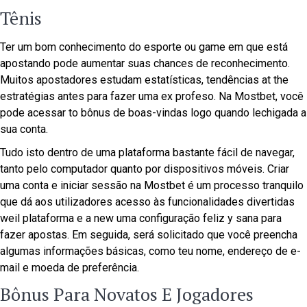
Tênis
Ter um bom conhecimento do esporte ou game em que está
apostando pode aumentar suas chances de reconhecimento.
Muitos apostadores estudam estatísticas, tendências at the
estratégias antes para fazer uma ex profeso. Na Mostbet, você
pode acessar to bônus de boas-vindas logo quando lechigada a
sua conta.
Tudo isto dentro de uma plataforma bastante fácil de navegar,
tanto pelo computador quanto por dispositivos móveis. Criar
uma conta e iniciar sessão na Mostbet é um processo tranquilo
que dá aos utilizadores acesso às funcionalidades divertidas
weil plataforma e a new uma configuração feliz y sana para
fazer apostas. Em seguida, será solicitado que você preencha
algumas informações básicas, como teu nome, endereço de e-
mail e moeda de preferência.
Bônus Para Novatos E Jogadores