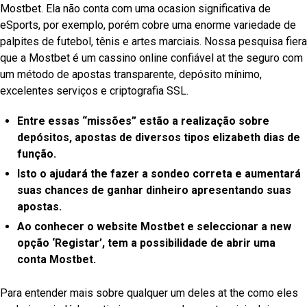
Mostbet. Ela não conta com uma ocasion significativa de
eSports, por exemplo, porém cobre uma enorme variedade de
palpites de futebol, tênis e artes marciais. Nossa pesquisa fiera
que a Mostbet é um cassino online confiável at the seguro com
um método de apostas transparente, depósito mínimo,
excelentes serviços e criptografia SSL.
Entre essas “missões” estão a realização sobre
depósitos, apostas de diversos tipos elizabeth dias de
função.
Isto o ajudará the fazer a sondeo correta e aumentará
suas chances de ganhar dinheiro apresentando suas
apostas.
Ao conhecer o website Mostbet e seleccionar a new
opção ‘Registar’, tem a possibilidade de abrir uma
conta Mostbet.
Para entender mais sobre qualquer um deles at the como eles