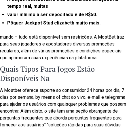
tempo real, muitas
valor mínimo a ser depositado é de R$50.
Pôquer Jackpot Stud elizabeth muito mais.
mundo – tudo está disponível sem restrições. A MostBet traz
para seus jogadores e apostadores diversas promoções
regulares, além de várias promoções e condições especiais
que aprimoram suas experiências na plataforma.
Quais Tipos Para Jogos Estão
Disponíveis Na
A Mostbet oferece suporte ao consumidor 24 horas por dia, 7
dias por semana, by means of chat ao vivo, e-mail e telegrama
para ajudar os usuários com quaisquer problemas que possam
encontrar. Além disto, o site tem uma seção abrangente de
perguntas frequentes que aborda perguntas frequentes para
fornecer aos usuários” “soluções rápidas para suas dúvidas.